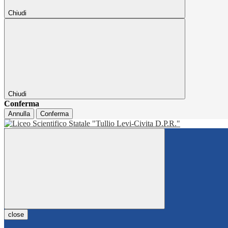
Chiudi
Chiudi
Conferma
Annulla
Conferma
close