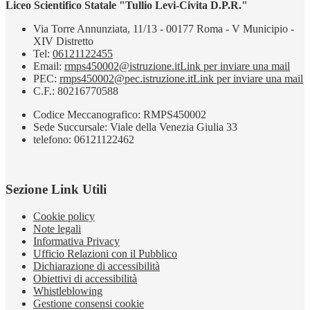
Liceo Scientifico Statale "Tullio Levi-Civita D.P.R."
Via Torre Annunziata, 11/13 - 00177 Roma - V Municipio -
XIV Distretto
Tel:
06121122455
Email:
rmps450002@istruzione.it
Link per inviare una mail
PEC:
rmps450002@pec.istruzione.it
Link per inviare una mail
C.F.: 80216770588
Codice Meccanografico: RMPS450002
Sede Succursale: Viale della Venezia Giulia 33
telefono: 06121122462
Sezione Link Utili
Cookie policy
Note legali
Informativa Privacy
Ufficio Relazioni con il Pubblico
Dichiarazione di accessibilità
Obiettivi di accessibilità
Whistleblowing
Gestione consensi cookie