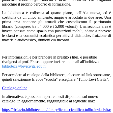
arricchire il proprio percorso di formazione.
La biblioteca è collocata al quarto piano, nell’Ala nuova, ed è
costituita da un unico ambiente, ampio e articolato in due aree. Una
prima area contiene gli armadi che custodiscono il patrimonio
librario (compreso tra i 4.000 e i 5.000 volumi). Una seconda area è
invece pensata come spazio con postazioni mobili, adatte a ricevere
le classi e la comunità scolastica per attività didattiche, fruizione di
materiale audiovisivo, riunioni e/o incontri.
Per informazioni e per prendere in prestito i libri, è possibile
rivolgersi al prof. Frasca oppure inviare una mail all'indirizzo
biblioteca@levicivita.edu.it
Per accedere al catalogo della biblioteca, cliccare sul link sottostante,
quindi selezionare la voce "scuola" e scegliere "Tullio Levi Civita":
Catalogo online
In alternativa, è possibile reperire i testi disponibili sul nuovo
catalogo, in aggiornamento, raggiungibile al seguente link:
https://rbslazio.biblioteche.it/library/liceo-scientifico-tullio-levi-civita/