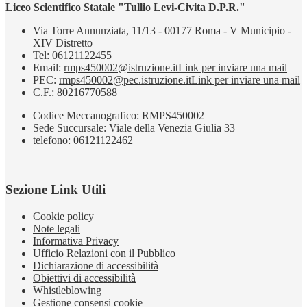
Liceo Scientifico Statale "Tullio Levi-Civita D.P.R."
Via Torre Annunziata, 11/13 - 00177 Roma - V Municipio -
XIV Distretto
Tel:
06121122455
Email:
rmps450002@istruzione.it
Link per inviare una mail
PEC:
rmps450002@pec.istruzione.it
Link per inviare una mail
C.F.: 80216770588
Codice Meccanografico: RMPS450002
Sede Succursale: Viale della Venezia Giulia 33
telefono: 06121122462
Sezione Link Utili
Cookie policy
Note legali
Informativa Privacy
Ufficio Relazioni con il Pubblico
Dichiarazione di accessibilità
Obiettivi di accessibilità
Whistleblowing
Gestione consensi cookie