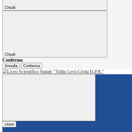
Chiudi
Chiudi
Conferma
Annulla
Conferma
close