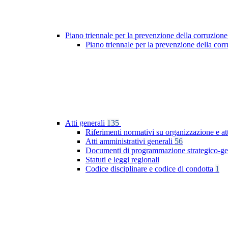
Piano triennale per la prevenzione della corruzione
Piano triennale per la prevenzione della co
Atti generali
135
Riferimenti normativi su organizzazione e at
Atti amministrativi generali
56
Documenti di programmazione strategico-ge
Statuti e leggi regionali
Codice disciplinare e codice di condotta
1