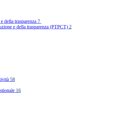
 e della trasparenza
7
rruzione e della trasparenza (PTPCT)
2
tività
58
stionale
16