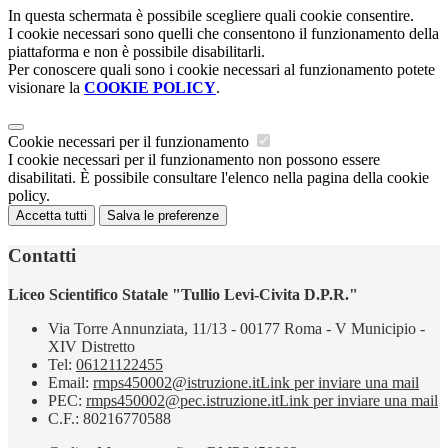
In questa schermata è possibile scegliere quali cookie consentire.
I cookie necessari sono quelli che consentono il funzionamento della
piattaforma e non è possibile disabilitarli.
Per conoscere quali sono i cookie necessari al funzionamento potete
visionare la
COOKIE POLICY
.
Cookie necessari per il funzionamento
I cookie necessari per il funzionamento non possono essere
disabilitati. È possibile consultare l'elenco nella pagina della cookie
policy.
Accetta tutti
Salva le preferenze
Contatti
Liceo Scientifico Statale "Tullio Levi-Civita D.P.R."
Via Torre Annunziata, 11/13 - 00177 Roma - V Municipio -
XIV Distretto
Tel:
06121122455
Email:
rmps450002@istruzione.it
Link per inviare una mail
PEC:
rmps450002@pec.istruzione.it
Link per inviare una mail
C.F.: 80216770588