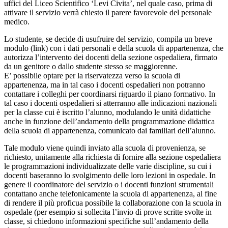
uffici del Liceo Scientifico ‘Levi Civita’, nel quale caso, prima di
attivare il servizio verrà chiesto il parere favorevole del personale
medico.
Lo studente, se decide di usufruire del servizio, compila un breve
modulo (link) con i dati personali e della scuola di appartenenza, che
autorizza l’intervento dei docenti della sezione ospedaliera, firmato
da un genitore o dallo studente stesso se maggiorenne.
E’ possibile optare per la riservatezza verso la scuola di
appartenenza, ma in tal caso i docenti ospedalieri non potranno
contattare i colleghi per coordinarsi riguardo il piano formativo. In
tal caso i docenti ospedalieri si atterranno alle indicazioni nazionali
per la classe cui è iscritto l’alunno, modulando le unità didattiche
anche in funzione dell’andamento della programmazione didattica
della scuola di appartenenza, comunicato dai familiari dell’alunno.
Tale modulo viene quindi inviato alla scuola di provenienza, se
richiesto, unitamente alla richiesta di fornire alla sezione ospedaliera
le programmazioni individualizzate delle varie discipline, su cui i
docenti baseranno lo svolgimento delle loro lezioni in ospedale. In
genere il coordinatore del servizio o i docenti funzioni strumentali
contattano anche telefonicamente la scuola di appartenenza, al fine
di rendere il più proficua possibile la collaborazione con la scuola in
ospedale (per esempio si sollecita l’invio di prove scritte svolte in
classe, si chiedono informazioni specifiche sull’andamento della