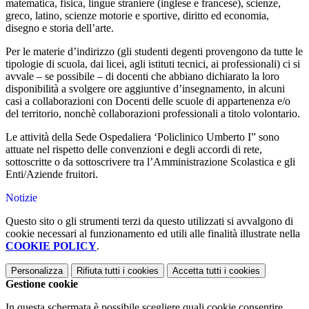
matematica, fisica, lingue straniere (inglese e francese), scienze,
greco, latino, scienze motorie e sportive, diritto ed economia,
disegno e storia dell’arte.
Per le materie d’indirizzo (gli studenti degenti provengono da tutte le
tipologie di scuola, dai licei, agli istituti tecnici, ai professionali) ci si
avvale – se possibile – di docenti che abbiano dichiarato la loro
disponibilità a svolgere ore aggiuntive d’insegnamento, in alcuni
casi a collaborazioni con Docenti delle scuole di appartenenza e/o
del territorio, nonchè collaborazioni professionali a titolo volontario.
Le attività della Sede Ospedaliera ‘Policlinico Umberto I” sono
attuate nel rispetto delle convenzioni e degli accordi di rete,
sottoscritte o da sottoscrivere tra l’Amministrazione Scolastica e gli
Enti/Aziende fruitori.
Notizie
Questo sito o gli strumenti terzi da questo utilizzati si avvalgono di
cookie necessari al funzionamento ed utili alle finalità illustrate nella
COOKIE POLICY
.
Personalizza
Rifiuta tutti
i cookies
Accetta tutti
i cookies
Gestione cookie
In questa schermata è possibile scegliere quali cookie consentire.