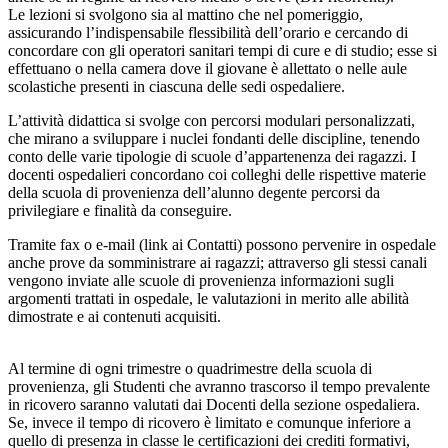
Le lezioni si svolgono sia al mattino che nel pomeriggio,
assicurando l’indispensabile flessibilità dell’orario e cercando di
concordare con gli operatori sanitari tempi di cure e di studio; esse si
effettuano o nella camera dove il giovane è allettato o nelle aule
scolastiche presenti in ciascuna delle sedi ospedaliere.
L’attività didattica si svolge con percorsi modulari personalizzati,
che mirano a sviluppare i nuclei fondanti delle discipline, tenendo
conto delle varie tipologie di scuole d’appartenenza dei ragazzi. I
docenti ospedalieri concordano coi colleghi delle rispettive materie
della scuola di provenienza dell’alunno degente percorsi da
privilegiare e finalità da conseguire.
Tramite fax o e-mail (link ai Contatti) possono pervenire in ospedale
anche prove da somministrare ai ragazzi; attraverso gli stessi canali
vengono inviate alle scuole di provenienza informazioni sugli
argomenti trattati in ospedale, le valutazioni in merito alle abilità
dimostrate e ai contenuti acquisiti.
Al termine di ogni trimestre o quadrimestre della scuola di
provenienza, gli Studenti che avranno trascorso il tempo prevalente
in ricovero saranno valutati dai Docenti della sezione ospedaliera.
Se, invece il tempo di ricovero è limitato e comunque inferiore a
quello di presenza in classe le certificazioni dei crediti formativi,