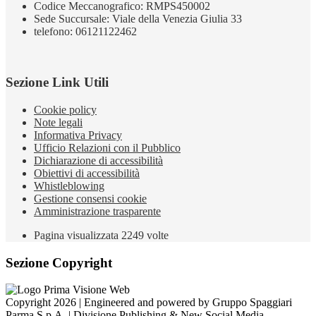
Codice Meccanografico: RMPS450002
Sede Succursale: Viale della Venezia Giulia 33
telefono: 06121122462
Sezione Link Utili
Cookie policy
Note legali
Informativa Privacy
Ufficio Relazioni con il Pubblico
Dichiarazione di accessibilità
Obiettivi di accessibilità
Whistleblowing
Gestione consensi cookie
Amministrazione trasparente
Pagina visualizzata
2249
volte
Sezione Copyright
Copyright 2026 | Engineered and powered by Gruppo Spaggiari
Parma S.p.A. | Divisione Publishing & New Social Media