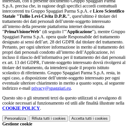
interessati, con il presente documento Gruppo Spaggiari Parma
S.p.A. precisa che, in ragione degli specifici accordi contrattuali
intercorrenti tra Gruppo Spaggiari Parma S.p.A. e
Liceo Scientifico
Statale "Tullio Levi-Civita D.P.R."
, quest'ultimo è titolare del
trattamento dei dati personali dell’utente-soggetto interessato
all’interno della presente piattaforma internet denominata
"
PrimaVisioneWeb
" (di seguito l’"
Applicazione
"), mentre Gruppo
Spaggiari Parma S.p.A. opera quale Responsabile del trattamento
designato ai sensi dell’art. 28 del GDPR dal titolare del trattamento.
Pertanto, per ogni ulteriore informazione in merito al trattamento dei
propri dati personali condotto all’interno dell’Applicazione, ivi
incluso il rilascio dell’informativa per il trattamento dei dati personali
ex art. 13 del GDPR, l’utente-soggetto interessato dovrà rivolgersi al
titolare del trattamento, da intendersi quale il proprio istituto
scolastico di riferimento. Gruppo Spaggiari Parma S.p.A. resta, in
ogni caso, a disposizione dell’utente-soggetto interessato per ogni
eventuale ulteriore chiarimento in merito a quanto sopra, al seguente
indirizzo e-mail
privacy@spaggiari.eu
.
Questo sito o gli strumenti terzi da questo utilizzati si avvalgono di
cookie necessari al funzionamento ed utili alle finalità illustrate nella
COOKIE POLICY
.
Personalizza
Rifiuta tutti
i cookies
Accetta tutti
i cookies
Gestione cookie