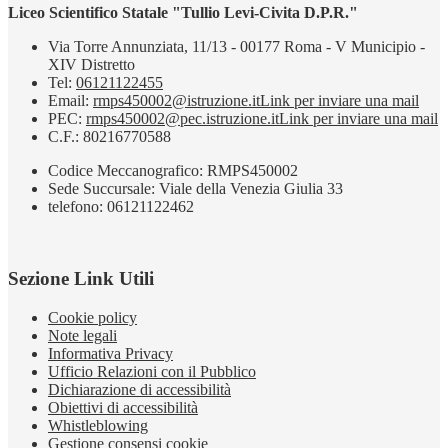
Liceo Scientifico Statale "Tullio Levi-Civita D.P.R."
Via Torre Annunziata, 11/13 - 00177 Roma - V Municipio -
XIV Distretto
Tel:
06121122455
Email:
rmps450002@istruzione.it
Link per inviare una mail
PEC:
rmps450002@pec.istruzione.it
Link per inviare una mail
C.F.: 80216770588
Codice Meccanografico: RMPS450002
Sede Succursale: Viale della Venezia Giulia 33
telefono: 06121122462
Sezione Link Utili
Cookie policy
Note legali
Informativa Privacy
Ufficio Relazioni con il Pubblico
Dichiarazione di accessibilità
Obiettivi di accessibilità
Whistleblowing
Gestione consensi cookie