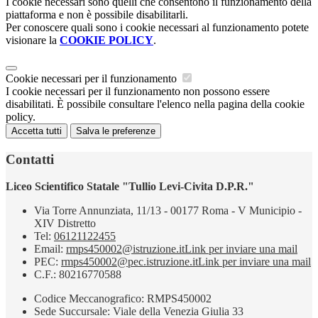
I cookie necessari sono quelli che consentono il funzionamento della
piattaforma e non è possibile disabilitarli.
Per conoscere quali sono i cookie necessari al funzionamento potete
visionare la
COOKIE POLICY
.
Cookie necessari per il funzionamento
I cookie necessari per il funzionamento non possono essere
disabilitati. È possibile consultare l'elenco nella pagina della cookie
policy.
Accetta tutti
Salva le preferenze
Contatti
Liceo Scientifico Statale "Tullio Levi-Civita D.P.R."
Via Torre Annunziata, 11/13 - 00177 Roma - V Municipio -
XIV Distretto
Tel:
06121122455
Email:
rmps450002@istruzione.it
Link per inviare una mail
PEC:
rmps450002@pec.istruzione.it
Link per inviare una mail
C.F.: 80216770588
Codice Meccanografico: RMPS450002
Sede Succursale: Viale della Venezia Giulia 33