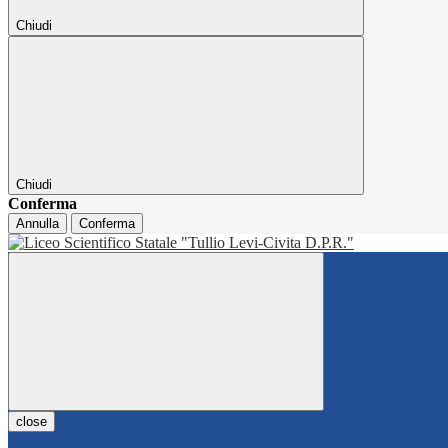
Chiudi
Chiudi
Conferma
Annulla
Conferma
close