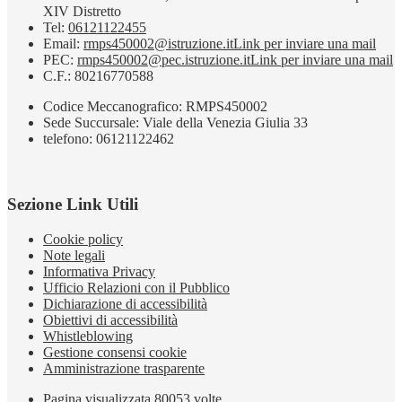
XIV Distretto
Tel:
06121122455
Email:
rmps450002@istruzione.it
Link per inviare una mail
PEC:
rmps450002@pec.istruzione.it
Link per inviare una mail
C.F.: 80216770588
Codice Meccanografico: RMPS450002
Sede Succursale: Viale della Venezia Giulia 33
telefono: 06121122462
Sezione Link Utili
Cookie policy
Note legali
Informativa Privacy
Ufficio Relazioni con il Pubblico
Dichiarazione di accessibilità
Obiettivi di accessibilità
Whistleblowing
Gestione consensi cookie
Amministrazione trasparente
Pagina visualizzata
80053
volte