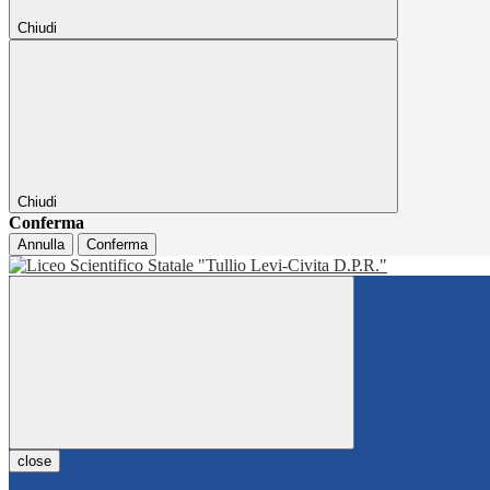
Chiudi
Chiudi
Conferma
Annulla
Conferma
close