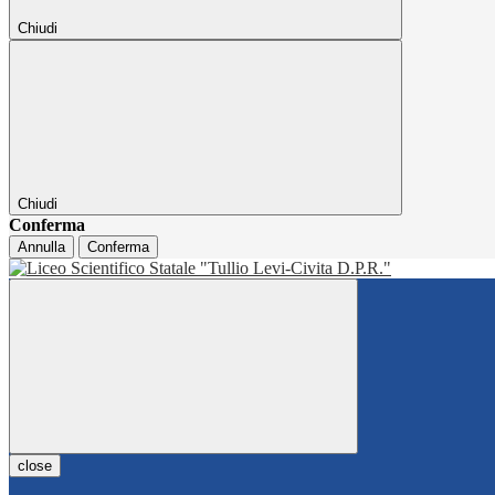
Chiudi
Chiudi
Conferma
Annulla
Conferma
close