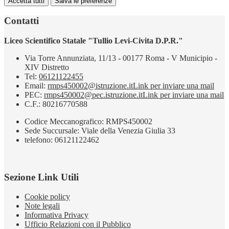
Accetta tutti
Salva le preferenze
Contatti
Liceo Scientifico Statale "Tullio Levi-Civita D.P.R."
Via Torre Annunziata, 11/13 - 00177 Roma - V Municipio -
XIV Distretto
Tel:
06121122455
Email:
rmps450002@istruzione.it
Link per inviare una mail
PEC:
rmps450002@pec.istruzione.it
Link per inviare una mail
C.F.: 80216770588
Codice Meccanografico: RMPS450002
Sede Succursale: Viale della Venezia Giulia 33
telefono: 06121122462
Sezione Link Utili
Cookie policy
Note legali
Informativa Privacy
Ufficio Relazioni con il Pubblico