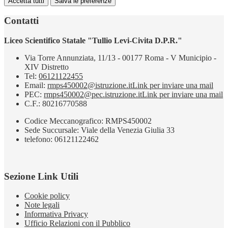
Accetta tutti
Salva le preferenze
Contatti
Liceo Scientifico Statale "Tullio Levi-Civita D.P.R."
Via Torre Annunziata, 11/13 - 00177 Roma - V Municipio -
XIV Distretto
Tel:
06121122455
Email:
rmps450002@istruzione.it
Link per inviare una mail
PEC:
rmps450002@pec.istruzione.it
Link per inviare una mail
C.F.: 80216770588
Codice Meccanografico: RMPS450002
Sede Succursale: Viale della Venezia Giulia 33
telefono: 06121122462
Sezione Link Utili
Cookie policy
Note legali
Informativa Privacy
Ufficio Relazioni con il Pubblico