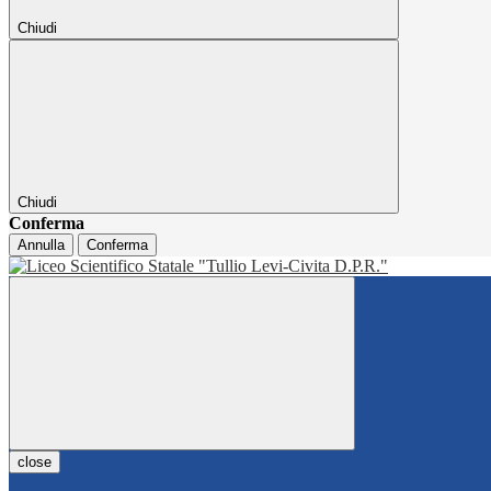
Chiudi
Chiudi
Conferma
Annulla
Conferma
close