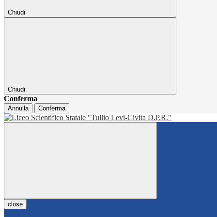
Chiudi
Chiudi
Conferma
Annulla
Conferma
close