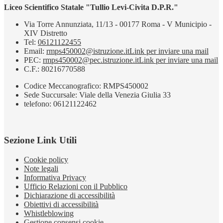
Liceo Scientifico Statale "Tullio Levi-Civita D.P.R."
Via Torre Annunziata, 11/13 - 00177 Roma - V Municipio -
XIV Distretto
Tel:
06121122455
Email:
rmps450002@istruzione.it
Link per inviare una mail
PEC:
rmps450002@pec.istruzione.it
Link per inviare una mail
C.F.: 80216770588
Codice Meccanografico: RMPS450002
Sede Succursale: Viale della Venezia Giulia 33
telefono: 06121122462
Sezione Link Utili
Cookie policy
Note legali
Informativa Privacy
Ufficio Relazioni con il Pubblico
Dichiarazione di accessibilità
Obiettivi di accessibilità
Whistleblowing
Gestione consensi cookie