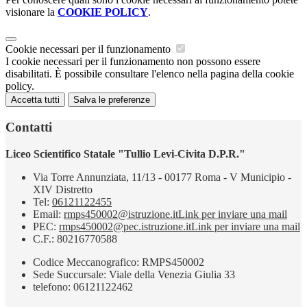
visionare la
COOKIE POLICY
.
Cookie necessari per il funzionamento
I cookie necessari per il funzionamento non possono essere
disabilitati. È possibile consultare l'elenco nella pagina della cookie
policy.
Accetta tutti
Salva le preferenze
Contatti
Liceo Scientifico Statale "Tullio Levi-Civita D.P.R."
Via Torre Annunziata, 11/13 - 00177 Roma - V Municipio -
XIV Distretto
Tel:
06121122455
Email:
rmps450002@istruzione.it
Link per inviare una mail
PEC:
rmps450002@pec.istruzione.it
Link per inviare una mail
C.F.: 80216770588
Codice Meccanografico: RMPS450002
Sede Succursale: Viale della Venezia Giulia 33
telefono: 06121122462