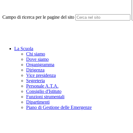
Campo di ricerca per le pagine del sito
La Scuola
Chi siamo
Dove siamo
Organigramma
Dirigenza
Vice presidenza
Segreteria
Personale A.T.A.
Consiglio d'Istituto
Funzioni strumentali
Dipartimenti
Piano di Gestione delle Emergenze