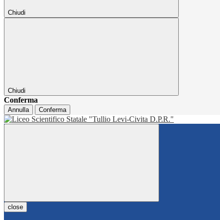
Chiudi
Chiudi
Conferma
Annulla
Conferma
close