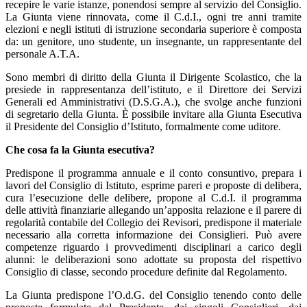
recepire le varie istanze, ponendosi sempre al servizio del Consiglio.
La Giunta viene rinnovata, come il C.d.I., ogni tre anni tramite
elezioni e negli istituti di istruzione secondaria superiore è composta
da: un genitore, uno studente, un insegnante, un rappresentante del
personale A.T.A.
Sono membri di diritto della Giunta il Dirigente Scolastico, che la
presiede in rappresentanza dell’istituto, e il Direttore dei Servizi
Generali ed Amministrativi (D.S.G.A.), che svolge anche funzioni
di segretario della Giunta. È possibile invitare alla Giunta Esecutiva
il Presidente del Consiglio d’Istituto, formalmente come uditore.
Che cosa fa la Giunta esecutiva?
Predispone il programma annuale e il conto consuntivo, prepara i
lavori del Consiglio di Istituto, esprime pareri e proposte di delibera,
cura l’esecuzione delle delibere, propone al C.d.I. il programma
delle attività finanziarie allegando un’apposita relazione e il parere di
regolarità contabile del Collegio dei Revisori, predispone il materiale
necessario alla corretta informazione dei Consiglieri. Può avere
competenze riguardo i provvedimenti disciplinari a carico degli
alunni: le deliberazioni sono adottate su proposta del rispettivo
Consiglio di classe, secondo procedure definite dal Regolamento.
La Giunta predispone l’O.d.G. del Consiglio tenendo conto delle