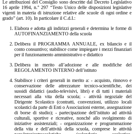
Le attribuzioni del Consiglio sono descritte dal Decreto Legislativo
16 aprile 1994, n.° 297 “Testo Unico delle disposizioni legislative
vigenti in materia di istruzione relative alle scuole di ogni ordine e
grado” (art. 10). In particolare il C.d.I.:
Elabora e adotta gli indirizzi generali e determina le forme di
AUTOFINANZIAMENTO della scuola
Delibera il PROGRAMMA ANNUALE, ex bilancio e il
conto consuntivo; stabilisce come impiegare i mezzi finanziari
per il funzionamento amministrativo e didattico
Delibera in merito all’adozione e alle modifiche del
REGOLAMENTO INTERNO dell’istituto
Stabilisce i criteri generali in merito a: - acquisto, rinnovo e
conservazione delle attrezzature tecnico-scientifiche, dei
sussidi didattici (audio-televisivi, libri) e di tutti i materiali
necessari alla vita della scuola; - attività negoziale del
Dirigente Scolastico (contratti, convenzioni, utilizzo locali
scolastici da parte di Enti o Associazioni esterne, assegnazione
di borse di studio); - partecipazione dell’istituto ad attività
culturali, sportive e ricreative, nonché allo svolgimento di
iniziative assistenziali; - organizzazione e programmazione
della vita e dell’attività della scuola, comprese le attività