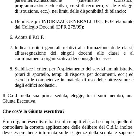
para/inter/extrascolatiche (calendario scolastico,
programmazione educativa, corsi di recupero, visite e viaggi
di istruzione, ecc.), nei limiti delle disponibilità di bilancio;
Definisce gli INDIRIZZI GENERALI DEL POF elaborato
dal Collegio Docenti (DPR 275/99);
Adotta il P.O.F.
Indica i criteri generali relativi alla formazione delle classi,
all’assegnazione dei singoli docenti alle classi e al
coordinamento organizzativo dei consigli di classe
Stabilisce i criteri per l’espletamento dei servizi amministrativi
(orari di sportello, tempi di risposta per documenti, ecc.) ed
esercita le competenze in materia di uso delle attrezzature e
degli edifici scolastici.
Il C.d.I. nella sua prima seduta, elegge, tra i suoi membri, una
Giunta Esecutiva.
Che cos’è la Giunta esecutiva?
È un organo esecutivo: tra i suoi compiti vi è, ad esempio, quello di
controllare la corretta applicazione delle delibere del C.d.I.; inoltre,
deve essere bene informata sulle esigenze della scuola e saperne