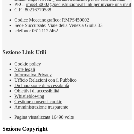
PEC:
rmps450002@pec.istruzione.it
Link per inviare una mail
C.F.: 80216770588
Codice Meccanografico: RMPS450002
Sede Succursale: Viale della Venezia Giulia 33
telefono: 06121122462
Sezione Link Utili
Cookie policy
Note legali
Informativa Privacy
Ufficio Relazioni con il Pubblico
Dichiarazione di accessibilità
Obiettivi di accessibilità
Whistleblowing
Gestione consensi cookie
Amministrazione trasparente
Pagina visualizzata
16490
volte
Sezione Copyright