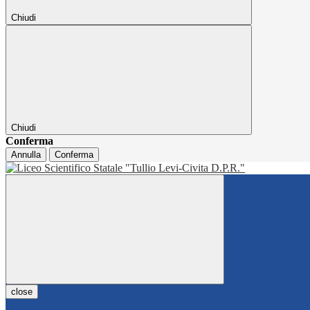
Chiudi
Chiudi
Conferma
Annulla
Conferma
close