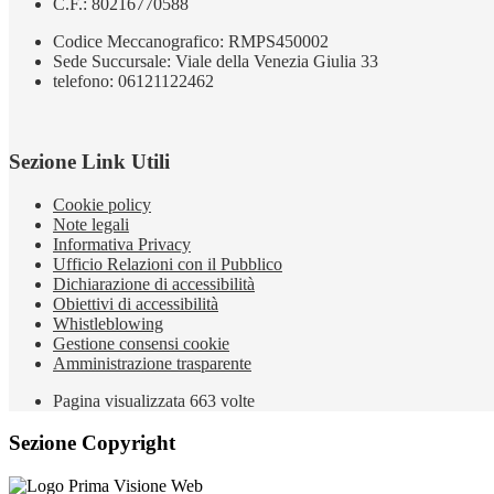
C.F.: 80216770588
Codice Meccanografico: RMPS450002
Sede Succursale: Viale della Venezia Giulia 33
telefono: 06121122462
Sezione Link Utili
Cookie policy
Note legali
Informativa Privacy
Ufficio Relazioni con il Pubblico
Dichiarazione di accessibilità
Obiettivi di accessibilità
Whistleblowing
Gestione consensi cookie
Amministrazione trasparente
Pagina visualizzata
663
volte
Sezione Copyright