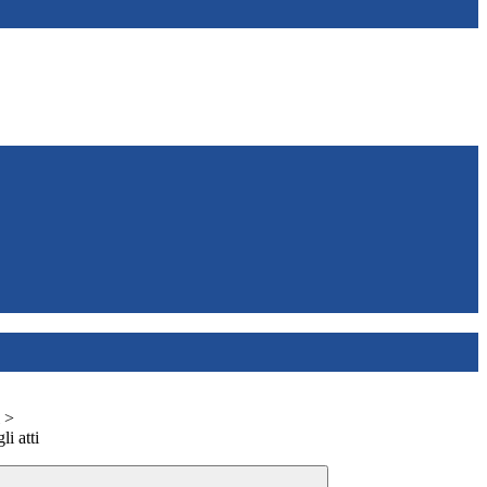
>
i atti