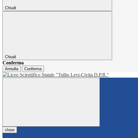
Chiudi
Chiudi
Conferma
Annulla
Conferma
close