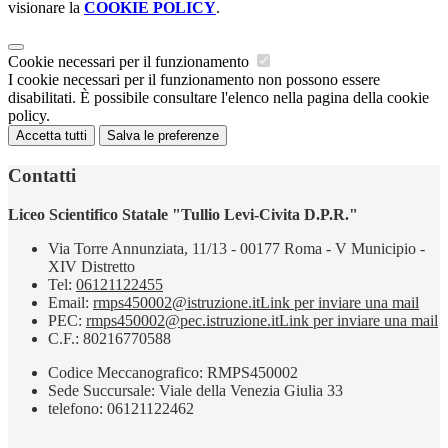
visionare la
COOKIE POLICY
.
Cookie necessari per il funzionamento
I cookie necessari per il funzionamento non possono essere
disabilitati. È possibile consultare l'elenco nella pagina della cookie
policy.
Accetta tutti
Salva le preferenze
Contatti
Liceo Scientifico Statale "Tullio Levi-Civita D.P.R."
Via Torre Annunziata, 11/13 - 00177 Roma - V Municipio -
XIV Distretto
Tel:
06121122455
Email:
rmps450002@istruzione.it
Link per inviare una mail
PEC:
rmps450002@pec.istruzione.it
Link per inviare una mail
C.F.: 80216770588
Codice Meccanografico: RMPS450002
Sede Succursale: Viale della Venezia Giulia 33
telefono: 06121122462