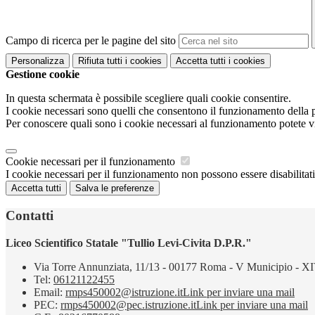
Campo di ricerca per le pagine del sito
Personalizza
Rifiuta tutti
i cookies
Accetta tutti
i cookies
Gestione cookie
In questa schermata è possibile scegliere quali cookie consentire.
I cookie necessari sono quelli che consentono il funzionamento della pi
Per conoscere quali sono i cookie necessari al funzionamento potete v
Cookie necessari per il funzionamento
I cookie necessari per il funzionamento non possono essere disabilitati.
Accetta tutti
Salva le preferenze
Contatti
Liceo Scientifico Statale "Tullio Levi-Civita D.P.R."
Via Torre Annunziata, 11/13 - 00177 Roma - V Municipio - XI
Tel:
06121122455
Email:
rmps450002@istruzione.it
Link per inviare una mail
PEC:
rmps450002@pec.istruzione.it
Link per inviare una mail