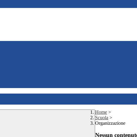
Home
>
Scuola
>
Organizzazione
Nessun contenuto