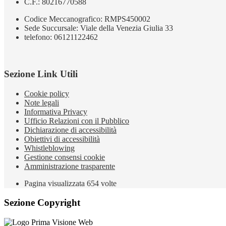
C.F.: 80216770588
Codice Meccanografico: RMPS450002
Sede Succursale: Viale della Venezia Giulia 33
telefono: 06121122462
Sezione Link Utili
Cookie policy
Note legali
Informativa Privacy
Ufficio Relazioni con il Pubblico
Dichiarazione di accessibilità
Obiettivi di accessibilità
Whistleblowing
Gestione consensi cookie
Amministrazione trasparente
Pagina visualizzata
654
volte
Sezione Copyright