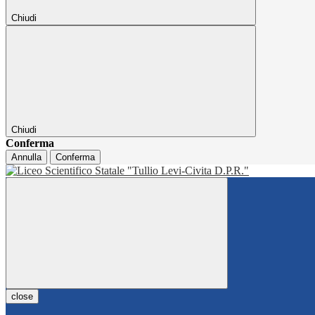
Chiudi
Chiudi
Conferma
Annulla
Conferma
close