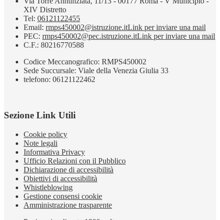
Via Torre Annunziata, 11/13 - 00177 Roma - V Municipio -
XIV Distretto
Tel:
06121122455
Email:
rmps450002@istruzione.it
Link per inviare una mail
PEC:
rmps450002@pec.istruzione.it
Link per inviare una mail
C.F.: 80216770588
Codice Meccanografico: RMPS450002
Sede Succursale: Viale della Venezia Giulia 33
telefono: 06121122462
Sezione Link Utili
Cookie policy
Note legali
Informativa Privacy
Ufficio Relazioni con il Pubblico
Dichiarazione di accessibilità
Obiettivi di accessibilità
Whistleblowing
Gestione consensi cookie
Amministrazione trasparente