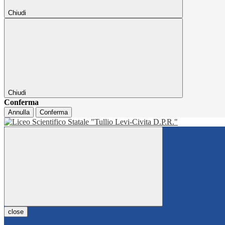
Chiudi
Chiudi
Conferma
Annulla
Conferma
close