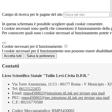
Campo di ricerca per le pagine del sito
In questa schermata è possibile scegliere quali cookie consentire.
I cookie necessari sono quelli che consentono il funzionamento della pi
Per conoscere quali sono i cookie necessari al funzionamento potete v
Cookie necessari per il funzionamento
I cookie necessari per il funzionamento non possono essere disabilitati.
Accetta tutti
Salva le preferenze
Contatti
Liceo Scientifico Statale "Tullio Levi-Civita D.P.R."
Via Torre Annunziata, 11/13 - 00177 Roma - V Municipio - XI
Tel:
06121122455
Email:
rmps450002@istruzione.it
Link per inviare una mail
PEC:
rmps450002@pec.istruzione.it
Link per inviare una mail
C.F.: 80216770588
Codice Meccanografico: RMPS450002