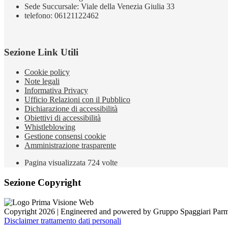
Sede Succursale: Viale della Venezia Giulia 33
telefono: 06121122462
Sezione Link Utili
Cookie policy
Note legali
Informativa Privacy
Ufficio Relazioni con il Pubblico
Dichiarazione di accessibilità
Obiettivi di accessibilità
Whistleblowing
Gestione consensi cookie
Amministrazione trasparente
Pagina visualizzata
724
volte
Sezione Copyright
Copyright 2026 | Engineered and powered by Gruppo Spaggiari Parm
Disclaimer trattamento dati personali