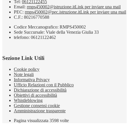
Tel:
06121122455
Email:
rmps450002@istruzione.it
Link per inviare una mail
PEC:
rmps450002@pec.istruzione.it
Link per inviare una mail
C.F.: 80216770588
Codice Meccanografico: RMPS450002
Sede Succursale: Viale della Venezia Giulia 33
telefono: 06121122462
Sezione Link Utili
Cookie policy
Note legali
Informativa Privacy
Ufficio Relazioni con il Pubblico
Dichiarazione di accessibilità
Obiettivi di accessibilità
Whistleblowing
Gestione consensi cookie
Amministrazione trasparente
Pagina visualizzata
3598
volte