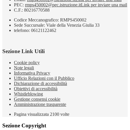
PEC:
rmps450002@pec.istruzione.it
Link per inviare una mail
C.F.: 80216770588
Codice Meccanografico: RMPS450002
Sede Succursale: Viale della Venezia Giulia 33
telefono: 06121122462
Sezione Link Utili
Cookie policy
Note legali
Informativa Privacy
Ufficio Relazioni con il Pubblico
Dichiarazione di accessibilità
Obiettivi di accessibilità
Whistleblowing
Gestione consensi cookie
Amministrazione trasparente
Pagina visualizzata
2100
volte
Sezione Copyright