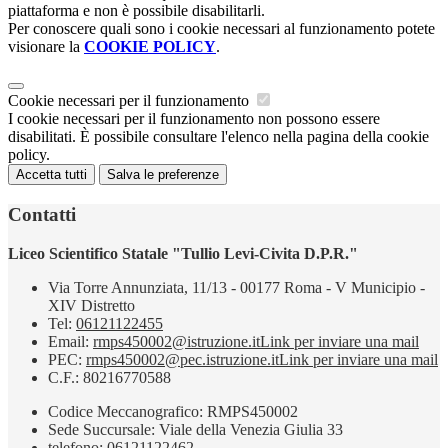
piattaforma e non è possibile disabilitarli.
Per conoscere quali sono i cookie necessari al funzionamento potete
visionare la
COOKIE POLICY
.
Cookie necessari per il funzionamento
I cookie necessari per il funzionamento non possono essere
disabilitati. È possibile consultare l'elenco nella pagina della cookie
policy.
Accetta tutti
Salva le preferenze
Contatti
Liceo Scientifico Statale "Tullio Levi-Civita D.P.R."
Via Torre Annunziata, 11/13 - 00177 Roma - V Municipio -
XIV Distretto
Tel:
06121122455
Email:
rmps450002@istruzione.it
Link per inviare una mail
PEC:
rmps450002@pec.istruzione.it
Link per inviare una mail
C.F.: 80216770588
Codice Meccanografico: RMPS450002
Sede Succursale: Viale della Venezia Giulia 33
telefono: 06121122462