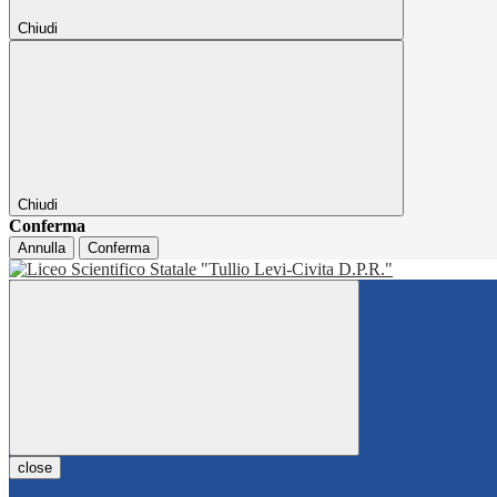
Chiudi
Chiudi
Conferma
Annulla
Conferma
close