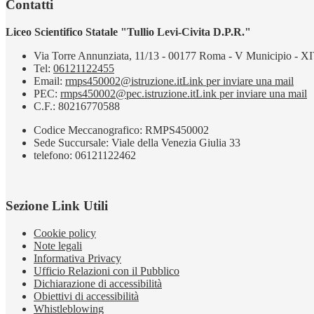
Contatti
Liceo Scientifico Statale "Tullio Levi-Civita D.P.R."
Via Torre Annunziata, 11/13 - 00177 Roma - V Municipio - XI
Tel:
06121122455
Email:
rmps450002@istruzione.it
Link per inviare una mail
PEC:
rmps450002@pec.istruzione.it
Link per inviare una mail
C.F.: 80216770588
Codice Meccanografico: RMPS450002
Sede Succursale: Viale della Venezia Giulia 33
telefono: 06121122462
Sezione Link Utili
Cookie policy
Note legali
Informativa Privacy
Ufficio Relazioni con il Pubblico
Dichiarazione di accessibilità
Obiettivi di accessibilità
Whistleblowing