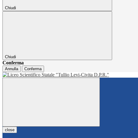
Chiudi
Chiudi
Conferma
Annulla
Conferma
close