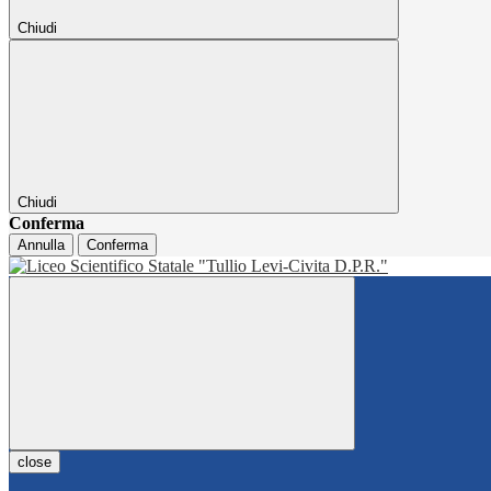
Chiudi
Chiudi
Conferma
Annulla
Conferma
close