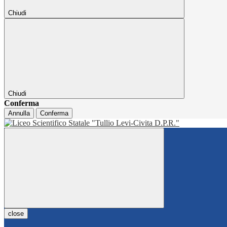
Chiudi
Chiudi
Conferma
Annulla
Conferma
close