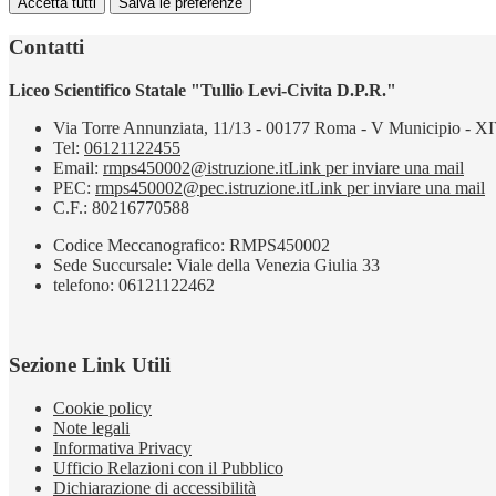
Accetta tutti
Salva le preferenze
Contatti
Liceo Scientifico Statale "Tullio Levi-Civita D.P.R."
Via Torre Annunziata, 11/13 - 00177 Roma - V Municipio - XI
Tel:
06121122455
Email:
rmps450002@istruzione.it
Link per inviare una mail
PEC:
rmps450002@pec.istruzione.it
Link per inviare una mail
C.F.: 80216770588
Codice Meccanografico: RMPS450002
Sede Succursale: Viale della Venezia Giulia 33
telefono: 06121122462
Sezione Link Utili
Cookie policy
Note legali
Informativa Privacy
Ufficio Relazioni con il Pubblico
Dichiarazione di accessibilità