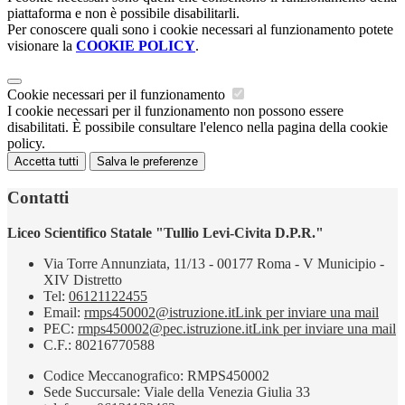
piattaforma e non è possibile disabilitarli.
Per conoscere quali sono i cookie necessari al funzionamento potete
visionare la
COOKIE POLICY
.
Cookie necessari per il funzionamento
I cookie necessari per il funzionamento non possono essere
disabilitati. È possibile consultare l'elenco nella pagina della cookie
policy.
Accetta tutti
Salva le preferenze
Contatti
Liceo Scientifico Statale "Tullio Levi-Civita D.P.R."
Via Torre Annunziata, 11/13 - 00177 Roma - V Municipio -
XIV Distretto
Tel:
06121122455
Email:
rmps450002@istruzione.it
Link per inviare una mail
PEC:
rmps450002@pec.istruzione.it
Link per inviare una mail
C.F.: 80216770588
Codice Meccanografico: RMPS450002
Sede Succursale: Viale della Venezia Giulia 33