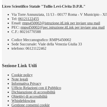
Liceo Scientifico Statale "Tullio Levi-Civita D.P.R."
Via Torre Annunziata, 11/13 - 00177 Roma - V Municipio - XI
Tel:
06121122455
Email:
rmps450002@istruzione.it
Link per inviare una mail
PEC:
rmps450002@pec.istruzione.it
Link per inviare una mail
C.F.: 80216770588
Codice Meccanografico: RMPS450002
Sede Succursale: Viale della Venezia Giulia 33
telefono: 06121122462
Sezione Link Utili
Cookie policy
Note legali
Informativa Privacy
Ufficio Relazioni con il Pubblico
Dichiarazione di accessibilità
Obiettivi di accessibilità
Whistleblowing
Gestione consensi cookie