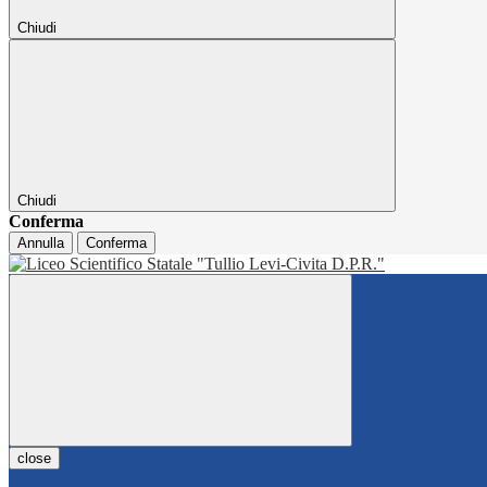
Chiudi
Chiudi
Conferma
Annulla
Conferma
close