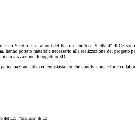
D
rancesco Scerbo e sei alunni del liceo scientifico “Siciliani” di Cz sono
a, hanno portato materiale necessario alla realizzazione del progetto pa
oni e realizzazione di oggetti in 3D.
i partecipazione attiva ed entusiasta nonché condivisione e forte collaboraz
.
o del L.S. “Siciliani” di Cz