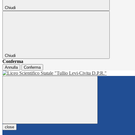
Chiudi
Chiudi
Conferma
Annulla
Conferma
close