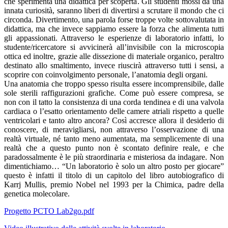
che sperimenta una didattica per scoperta. Gli studenti mossi da una
innata curiosità, saranno liberi di divertirsi a scrutare il mondo che ci
circonda. Divertimento, una parola forse troppe volte sottovalutata in
didattica, ma che invece sappiamo essere la forza che alimenta tutti
gli appassionati. Attraverso le esperienze di laboratorio infatti, lo
studente/ricercatore si avvicinerà all’invisibile con la microscopia
ottica ed inoltre, grazie alle dissezione di materiale organico, peraltro
destinato allo smaltimento, invece riuscirà attraverso tutti i sensi, a
scoprire con coinvolgimento personale, l’anatomia degli organi.
Una anatomia che troppo spesso risulta essere incomprensibile, dalle
sole sterili raffigurazioni grafiche. Come può essere compresa, se
non con il tatto la consistenza di una corda tendinea e di una valvola
cardiaca o l’esatto orientamento delle camere atriali rispetto a quelle
ventricolari e tanto altro ancora? Così accresce allora il desiderio di
conoscere, di meravigliarsi, non attraverso l’osservazione di una
realtà virtuale, né tanto meno aumentata, ma semplicemente di una
realtà che a questo punto non è scontato definire reale, e che
paradossalmente è le più straordinaria e misteriosa da indagare. Non
dimentichiamo… “Un laboratorio è solo un altro posto per giocare”
questo è infatti il titolo di un capitolo del libro autobiografico di
Karrj Mullis, premio Nobel nel 1993 per la Chimica, padre della
genetica molecolare.
Progetto PCTO Lab2go.pdf