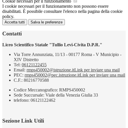
Cookie necessari per il funzionamento
I cookie necessari per il funzionamento non possono essere
disabilitati. È possibile consultare l'elenco nella pagina della cookie
policy.
Accetta tutti
Salva le preferenze
Contatti
Liceo Scientifico Statale "Tullio Levi-Civita D.P.R."
Via Torre Annunziata, 11/13 - 00177 Roma - V Municipio -
XIV Distretto
Tel:
06121122455
Email:
rmps450002@istruzione.it
Link per inviare una mail
PEC:
rmps450002@pec.istruzione.it
Link per inviare una mail
C.F.: 80216770588
Codice Meccanografico: RMPS450002
Sede Succursale: Viale della Venezia Giulia 33
telefono: 06121122462
Sezione Link Utili