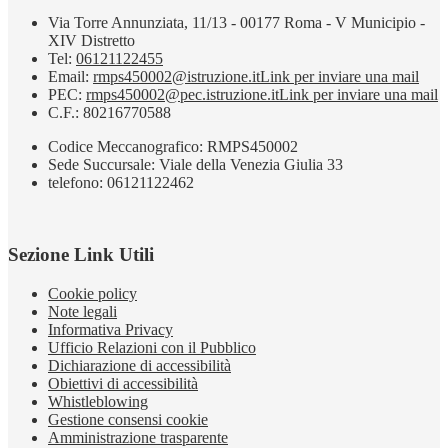
Via Torre Annunziata, 11/13 - 00177 Roma - V Municipio -
XIV Distretto
Tel:
06121122455
Email:
rmps450002@istruzione.it
Link per inviare una mail
PEC:
rmps450002@pec.istruzione.it
Link per inviare una mail
C.F.: 80216770588
Codice Meccanografico: RMPS450002
Sede Succursale: Viale della Venezia Giulia 33
telefono: 06121122462
Sezione Link Utili
Cookie policy
Note legali
Informativa Privacy
Ufficio Relazioni con il Pubblico
Dichiarazione di accessibilità
Obiettivi di accessibilità
Whistleblowing
Gestione consensi cookie
Amministrazione trasparente