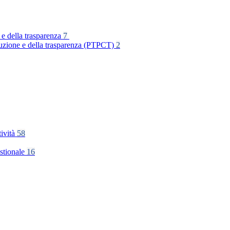
 e della trasparenza
7
rruzione e della trasparenza (PTPCT)
2
tività
58
stionale
16