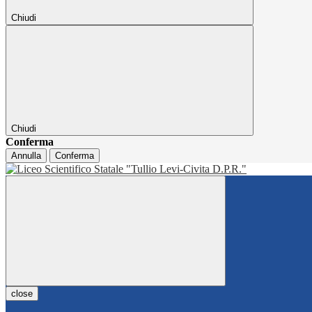
Chiudi
Chiudi
Conferma
Annulla
Conferma
close