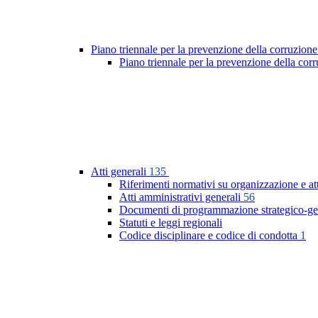
Piano triennale per la prevenzione della corruzione
Piano triennale per la prevenzione della co
Atti generali
135
Riferimenti normativi su organizzazione e at
Atti amministrativi generali
56
Documenti di programmazione strategico-ge
Statuti e leggi regionali
Codice disciplinare e codice di condotta
1