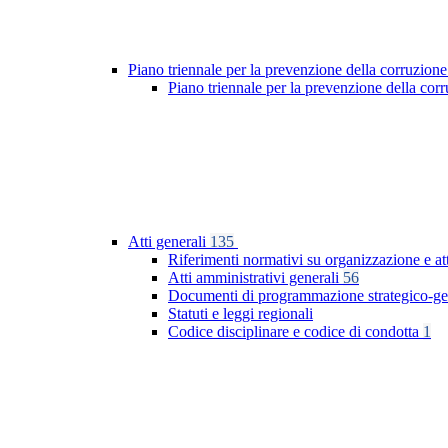
Piano triennale per la prevenzione della corruzione
Piano triennale per la prevenzione della co
Atti generali
135
Riferimenti normativi su organizzazione e at
Atti amministrativi generali
56
Documenti di programmazione strategico-ge
Statuti e leggi regionali
Codice disciplinare e codice di condotta
1