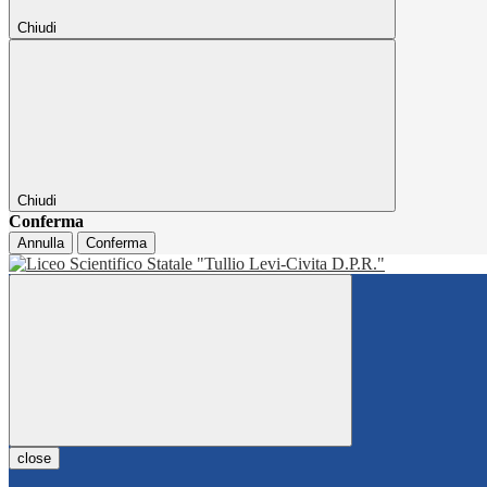
Chiudi
Chiudi
Conferma
Annulla
Conferma
close