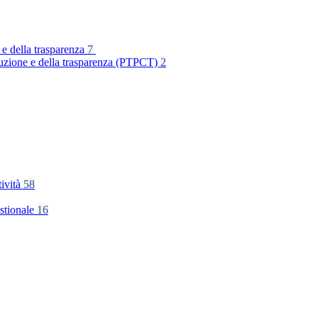
 e della trasparenza
7
rruzione e della trasparenza (PTPCT)
2
tività
58
stionale
16