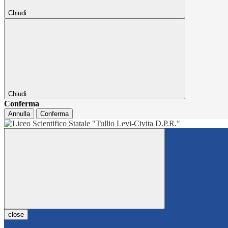
Chiudi
Chiudi
Conferma
Annulla
Conferma
close