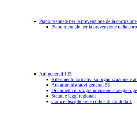
Piano triennale per la prevenzione della corruzione
Piano triennale per la prevenzione della co
Atti generali
135
Riferimenti normativi su organizzazione e at
Atti amministrativi generali
56
Documenti di programmazione strategico-ge
Statuti e leggi regionali
Codice disciplinare e codice di condotta
1