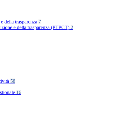
 e della trasparenza
7
rruzione e della trasparenza (PTPCT)
2
tività
58
stionale
16