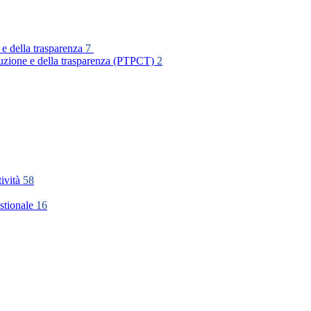
 e della trasparenza
7
rruzione e della trasparenza (PTPCT)
2
tività
58
stionale
16