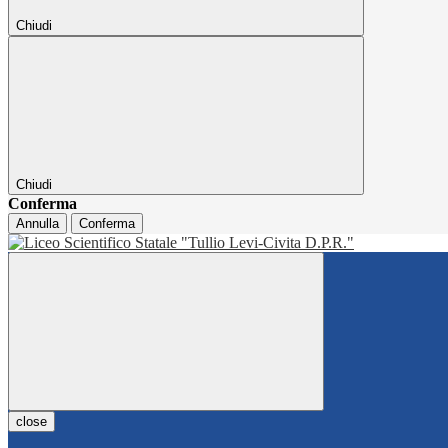
Chiudi
Chiudi
Conferma
Annulla
Conferma
close