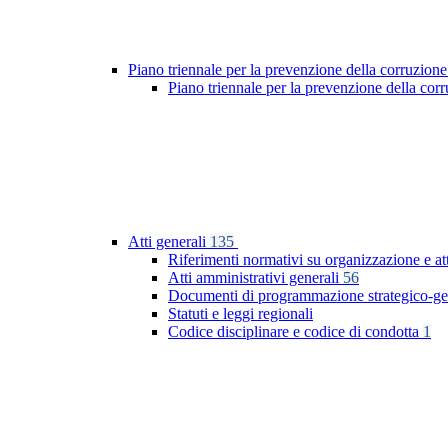
Piano triennale per la prevenzione della corruzione
Piano triennale per la prevenzione della co
Atti generali
135
Riferimenti normativi su organizzazione e at
Atti amministrativi generali
56
Documenti di programmazione strategico-ge
Statuti e leggi regionali
Codice disciplinare e codice di condotta
1