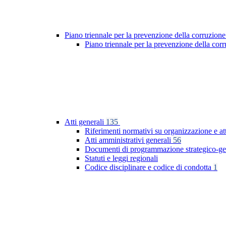
Piano triennale per la prevenzione della corruzione
Piano triennale per la prevenzione della co
Atti generali
135
Riferimenti normativi su organizzazione e at
Atti amministrativi generali
56
Documenti di programmazione strategico-ge
Statuti e leggi regionali
Codice disciplinare e codice di condotta
1