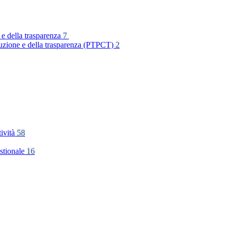
 e della trasparenza
7
rruzione e della trasparenza (PTPCT)
2
tività
58
stionale
16