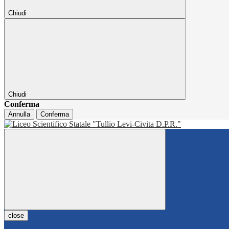
Chiudi
Chiudi
Conferma
Annulla
Conferma
close