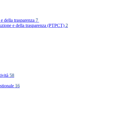
 e della trasparenza
7
rruzione e della trasparenza (PTPCT)
2
tività
58
stionale
16