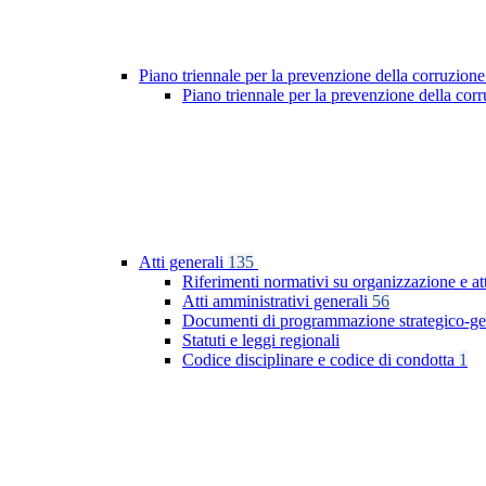
Piano triennale per la prevenzione della corruzione
Piano triennale per la prevenzione della co
Atti generali
135
Riferimenti normativi su organizzazione e at
Atti amministrativi generali
56
Documenti di programmazione strategico-ge
Statuti e leggi regionali
Codice disciplinare e codice di condotta
1