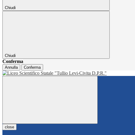
Chiudi
Chiudi
Conferma
Annulla
Conferma
close