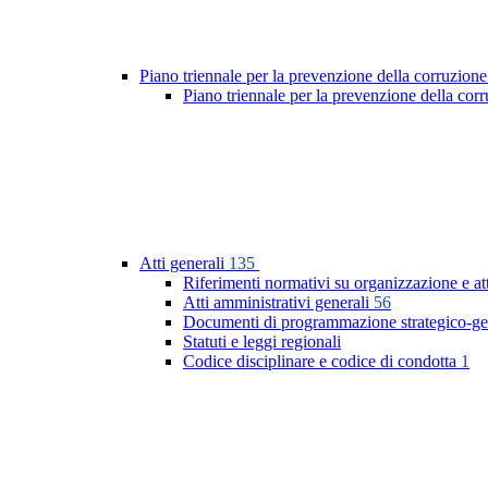
Piano triennale per la prevenzione della corruzione
Piano triennale per la prevenzione della co
Atti generali
135
Riferimenti normativi su organizzazione e at
Atti amministrativi generali
56
Documenti di programmazione strategico-ge
Statuti e leggi regionali
Codice disciplinare e codice di condotta
1