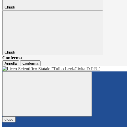
Chiudi
Chiudi
Conferma
Annulla
Conferma
close