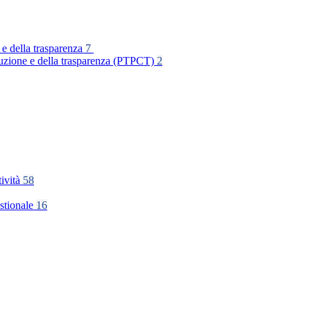
 e della trasparenza
7
rruzione e della trasparenza (PTPCT)
2
tività
58
stionale
16