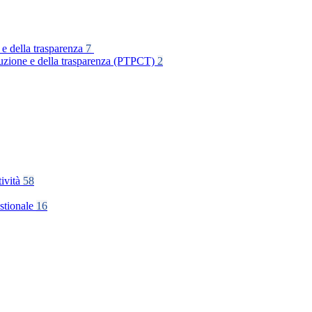
 e della trasparenza
7
rruzione e della trasparenza (PTPCT)
2
tività
58
stionale
16