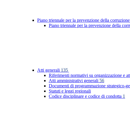
Piano triennale per la prevenzione della corruzione
Piano triennale per la prevenzione della co
Atti generali
135
Riferimenti normativi su organizzazione e at
Atti amministrativi generali
56
Documenti di programmazione strategico-ge
Statuti e leggi regionali
Codice disciplinare e codice di condotta
1