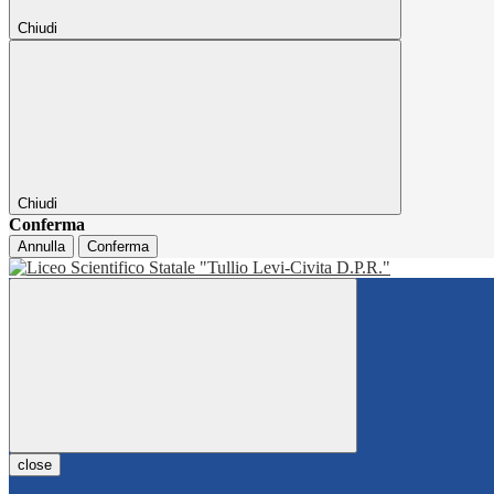
Chiudi
Chiudi
Conferma
Annulla
Conferma
close