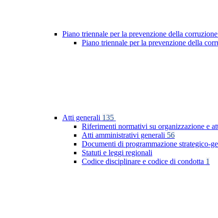
Piano triennale per la prevenzione della corruzione
Piano triennale per la prevenzione della co
Atti generali
135
Riferimenti normativi su organizzazione e at
Atti amministrativi generali
56
Documenti di programmazione strategico-ge
Statuti e leggi regionali
Codice disciplinare e codice di condotta
1