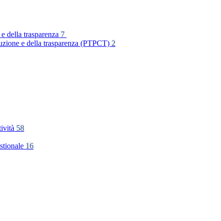
 e della trasparenza
7
rruzione e della trasparenza (PTPCT)
2
tività
58
stionale
16