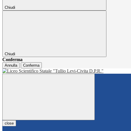
Chiudi
Chiudi
Conferma
Annulla
Conferma
close