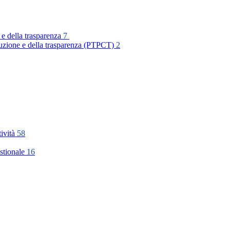
 e della trasparenza
7
rruzione e della trasparenza (PTPCT)
2
tività
58
stionale
16