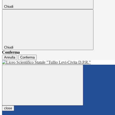
Chiudi
Chiudi
Conferma
Annulla
Conferma
close